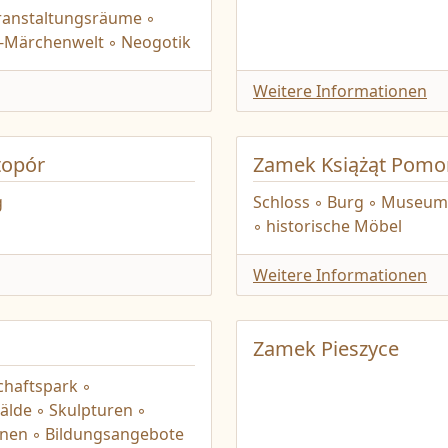
eranstaltungsräume ◦
d-Märchenwelt ◦ Neogotik
Weitere Informationen
topór
Zamek Książąt Pomor
g
Schloss ◦ Burg ◦ Museum
◦ historische Möbel
Weitere Informationen
Zamek Pieszyce
haftspark ◦
lde ◦ Skulpturen ◦
onen ◦ Bildungsangebote