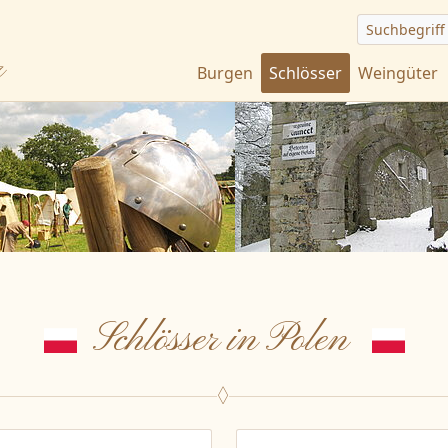
Suchbegriff
r
Burgen
Schlösser
Weingüter
Schlösser in Polen