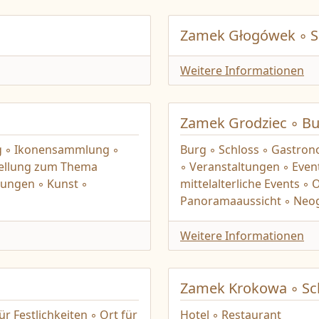
Zamek Głogówek ◦ S
Weitere Informationen
Zamek Grodziec ◦ Bu
ng ◦ Ikonensammlung ◦
Burg ◦ Schloss ◦ Gastro
tellung zum Thema
◦ Veranstaltungen ◦ Event
tungen ◦ Kunst ◦
mittelalterliche Events ◦ 
Panoramaaussicht ◦ Neog
Weitere Informationen
Zamek Krokowa ◦ Sc
r Festlichkeiten ◦ Ort für
Hotel ◦ Restaurant