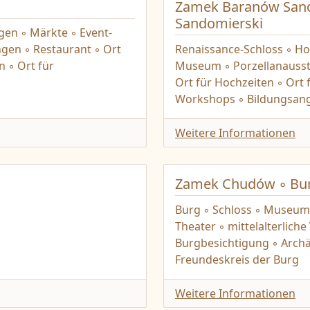
Zamek Baranów Sand
Sandomierski
gen ◦ Märkte ◦ Event-
gen ◦ Restaurant ◦ Ort
Renaissance-Schloss ◦ Hot
n ◦ Ort für
Museum ◦ Porzellanausst
Ort für Hochzeiten ◦ Ort 
Workshops ◦ Bildungsang
Weitere Informationen
Zamek Chudów ◦ Bu
Burg ◦ Schloss ◦ Museum 
Theater ◦ mittelalterlich
Burgbesichtigung ◦ Archä
Freundeskreis der Burg
Weitere Informationen