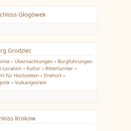
chloss Głogówek
rg Grodziec
nomie ◦ Übernachtungen ◦ Burgführungen
-Location ◦ Kultur ◦ Ritterturnier ◦
Ort für Hochzeiten ◦ Drehort ◦
otik ◦ Vulkangestein
hloss Krokow