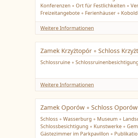
Konferenzen ◦ Ort für Festlichkeiten ◦ V
Freizeitangebote ◦ Ferienhäuser ◦ Kobol
Weitere Informationen
Zamek Krzyżtopór ◦ Schloss Krzyż
Schlossruine ◦ Schlossruinenbesichtigun
Weitere Informationen
Zamek Oporów ◦ Schloss Oporów
Schloss ◦ Wasserburg ◦ Museum ◦ Landsc
Schlossbesichtigung ◦ Kunstwerke ◦ Gemä
Gästezimmer im Parkpavillon ◦ Publikati