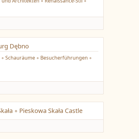
 und Architekten ◦ Renaissance-Stil ◦
urg Dębno
 ◦ Schauräume ◦ Besucherführungen ◦
kała ◦ Pieskowa Skała Castle