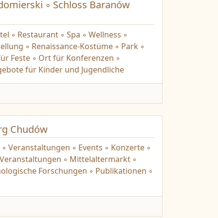
omierski ◦ Schloss Baranów
el ◦ Restaurant ◦ Spa ◦ Wellness ◦
ellung ◦ Renaissance-Kostüme ◦ Park ◦
für Feste ◦ Ort für Konferenzen ◦
ebote für Kinder und Jugendliche
rg Chudów
◦ Veranstaltungen ◦ Events ◦ Konzerte ◦
e Veranstaltungen ◦ Mittelaltermarkt ◦
ologische Forschungen ◦ Publikationen ◦