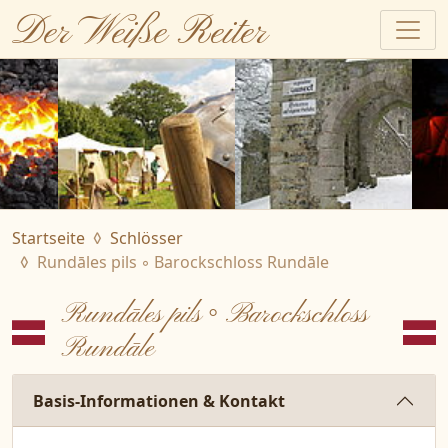
Der Weiße Reiter
Startseite
Schlösser
Rundāles pils ◦ Barockschloss Rundāle
Rundāles pils ◦ Barockschloss
Rundāle
Basis-Informationen & Kontakt