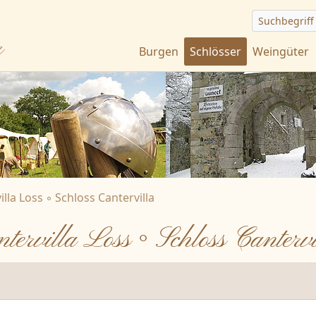
Suchbegriff
r
Burgen
Schlösser
Weingüter
illa Loss ◦ Schloss Cantervilla
tervilla Loss ◦ Schloss Cantervi