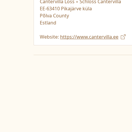
Cantervilla Loss ◦ Schloss Cantervilla
EE-63410 Pikajärve küla
Põlva County
Estland
Website:
https://www.cantervilla.ee