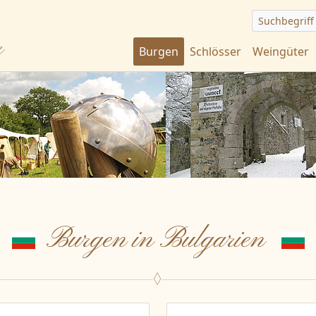
Suchbegriff
r
Burgen
Schlösser
Weingüter
Burgen in Bulgarien