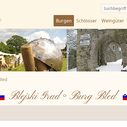
Suchbegriff
r
Burgen
Schlösser
Weingüter
Bled
Blejski Grad ◦ Burg Bled