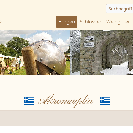
Suchbegriff
r
Burgen
Schlösser
Weingüter
Akronauplia